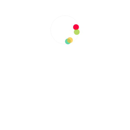
事
健康・美容
材紹介会社と職業紹
ハノイのスパ
会社
５
Keizansou84
Keizansou84
03/03/2020
0
のページでは、人材紹介会社
ハノイのスパは、旧
職業紹介会
心にあるお手
AD MORE
READ MORE